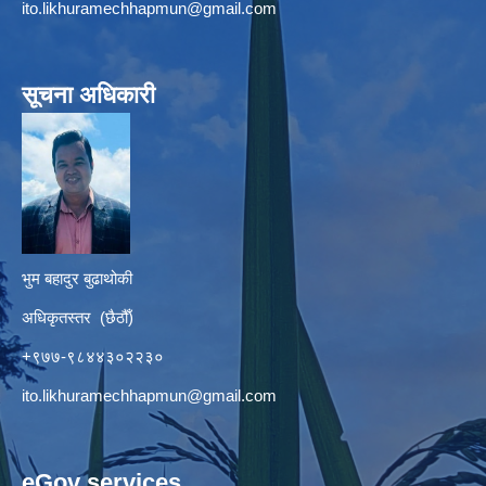
ito.likhuramechhapmun@gmail.com
सूचना अधिकारी
भुम बहादुर बुढाथोकी
अधिकृतस्तर (छैठौँ)
+९७७-९८४४३०२२३०
ito.likhuramechhapmun@gmail.com
eGov services