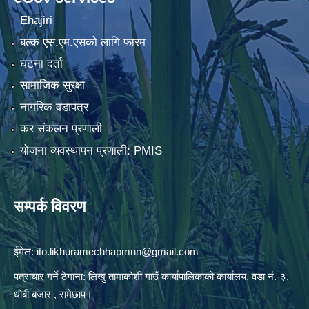
Ehajiri
बल्क एस.एम.एसको लागि फारम
घटना दर्ता
सामाजिक सुरक्षा
नागरिक वडापत्र
कर संकलन प्रणाली
योजना व्यवस्थापन प्रणाली: PMIS
सम्पर्क विवरण
ईमेल:
ito.likhuramechhapmun@gmail.com
पत्राचार गर्ने ठेगाना: लिखु तामाकोशी गाउँ कार्यापालिकाको कार्यालय, वडा नं.-३,
धोबी बजार , रामेछाप।