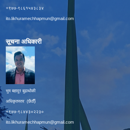
+९७७-९८६१५४३८३४
ito.likhuramechhapmun@gmail.com
सूचना अधिकारी
भुम बहादुर बुढाथोकी
अधिकृतस्तर (छैठौँ)
+९७७-९८४४३०२२३०
ito.likhuramechhapmun@gmail.com