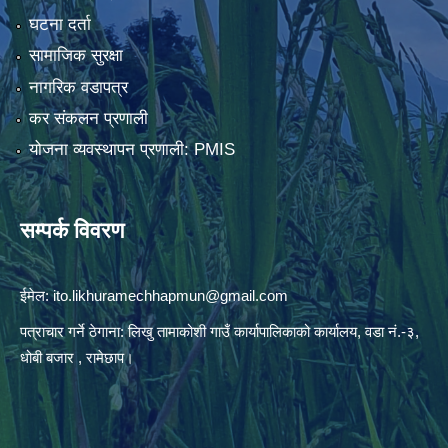
घटना दर्ता
सामाजिक सुरक्षा
नागरिक वडापत्र
कर संकलन प्रणाली
योजना व्यवस्थापन प्रणाली: PMIS
सम्पर्क विवरण
ईमेल:
ito.likhuramechhapmun@gmail.com
पत्राचार गर्ने ठेगाना: लिखु तामाकोशी गाउँ कार्यापालिकाको कार्यालय, वडा नं.-३,
धोबी बजार , रामेछाप।