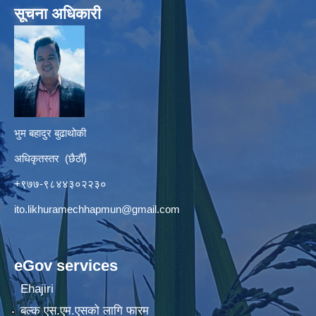
सूचना अधिकारी
भुम बहादुर बुढाथोकी
अधिकृतस्तर (छैठौँ)
+९७७-९८४४३०२२३०
ito.likhuramechhapmun@gmail.com
eGov services
Ehajiri
बल्क एस.एम.एसको लागि फारम