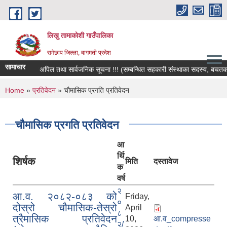
Skip to main content
लिखु तामाकोशी गाउँपालिका
रामेछाप जिल्ला, बागमती प्रदेश
सामाचार
हार्दिक अपिल तथा सार्वजनिक सूचना !!! (सम्बन्धित सहकारी संस्थाका सदस्य, बचतकर्ता, 
You are here
Home
»
प्रतिवेदन
» चौमासिक प्रगति प्रतिवेदन
चौमासिक प्रगति प्रतिवेदन
आ
र्थि
शिर्षक
मिति
दस्तावेज
क
वर्ष
२
आ.व. २०८२-०८३ को
Friday,
०
दोस्रो चौमासिक-तेस्रो
April
८
त्रैमासिक प्रतिवेदन
10,
आ.व_compresse
२/