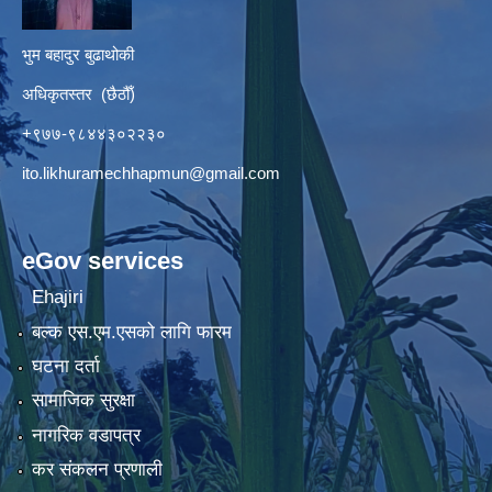
भुम बहादुर बुढाथोकी
अधिकृतस्तर (छैठौँ)
+९७७-९८४४३०२२३०
ito.likhuramechhapmun@gmail.com
eGov services
Ehajiri
बल्क एस.एम.एसको लागि फारम
घटना दर्ता
सामाजिक सुरक्षा
नागरिक वडापत्र
कर संकलन प्रणाली