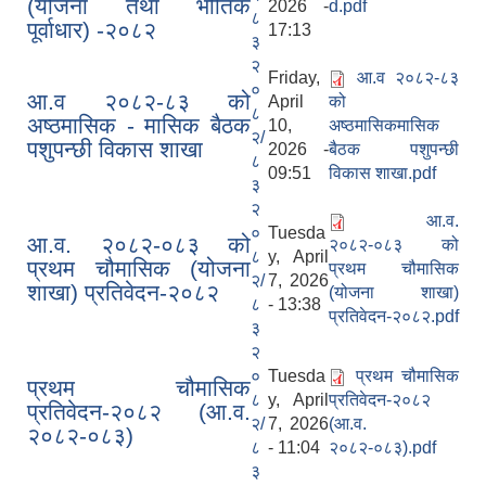
(योजना तथा भौतिक
2026 -
d.pdf
८
पूर्वाधार) -२०८२
17:13
३
२
Friday,
आ.व २०८२-८३
०
आ.व २०८२-८३ को
April
को
८
अष्ठमासिक - मासिक बैठक
10,
अष्ठमासिकमासिक
२/
पशुपन्छी विकास शाखा
2026 -
बैठक पशुपन्छी
८
09:51
विकास शाखा.pdf
३
२
आ.व.
०
Tuesda
आ.व. २०८२-०८३ को
२०८२-०८३ को
८
y, April
प्रथम चौमासिक (योजना
प्रथम चौमासिक
२/
7, 2026
शाखा) प्रतिवेदन-२०८२
(योजना शाखा)
८
- 13:38
प्रतिवेदन-२०८२.pdf
३
२
०
Tuesda
प्रथम चौमासिक
प्रथम चौमासिक
८
y, April
प्रतिवेदन-२०८२
प्रतिवेदन-२०८२ (आ.व.
२/
7, 2026
(आ.व.
२०८२-०८३)
८
- 11:04
२०८२-०८३).pdf
३