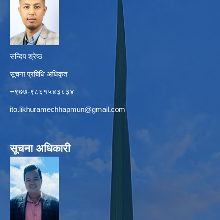
सन्दिप श्रेष्ठ
सूचना प्रबिधि अधिकृत
+९७७-९८६१५४३८३४
ito.likhuramechhapmun@gmail.com
सूचना अधिकारी