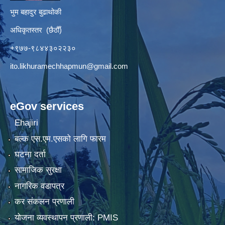
भुम बहादुर बुढाथोकी
अधिकृतस्तर (छैठौँ)
+९७७-९८४४३०२२३०
ito.likhuramechhapmun@gmail.com
eGov services
Ehajiri
बल्क एस.एम.एसको लागि फारम
घटना दर्ता
सामाजिक सुरक्षा
नागरिक वडापत्र
कर संकलन प्रणाली
योजना व्यवस्थापन प्रणाली: PMIS