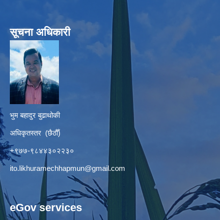
सूचना अधिकारी
भुम बहादुर बुढाथोकी
अधिकृतस्तर (छैठौँ)
+९७७-९८४४३०२२३०
ito.likhuramechhapmun@gmail.com
eGov services