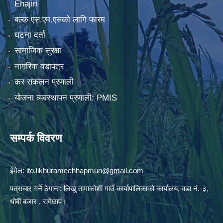
Ehajiri
बल्क एस.एम.एसको लागि फारम
घटना दर्ता
सामाजिक सुरक्षा
नागरिक वडापत्र
कर संकलन प्रणाली
योजना व्यवस्थापन प्रणाली: PMIS
सम्पर्क विवरण
ईमेल:
ito.likhuramechhapmun@gmail.com
पत्राचार गर्ने ठेगाना: लिखु तामाकोशी गाउँ कार्यापालिकाको कार्यालय, वडा नं.-३,
धोबी बजार , रामेछाप।