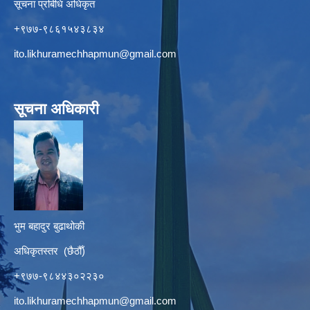
सूचना प्रबिधि अधिकृत
+९७७-९८६१५४३८३४
ito.likhuramechhapmun@gmail.com
सूचना अधिकारी
भुम बहादुर बुढाथोकी
अधिकृतस्तर (छैठौँ)
+९७७-९८४४३०२२३०
ito.likhuramechhapmun@gmail.com