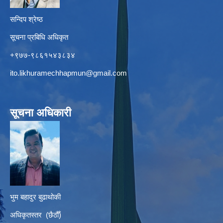
सन्दिप श्रेष्ठ
सूचना प्रबिधि अधिकृत
+९७७-९८६१५४३८३४
ito.likhuramechhapmun@gmail.com
सूचना अधिकारी
भुम बहादुर बुढाथोकी
अधिकृतस्तर (छैठौँ)