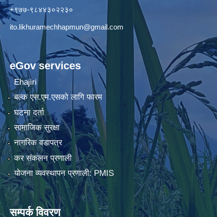
+९७७-९८४४३०२२३०
ito.likhuramechhapmun@gmail.com
eGov services
Ehajiri
बल्क एस.एम.एसको लागि फारम
घटना दर्ता
सामाजिक सुरक्षा
नागरिक वडापत्र
कर संकलन प्रणाली
योजना व्यवस्थापन प्रणाली: PMIS
सम्पर्क विवरण