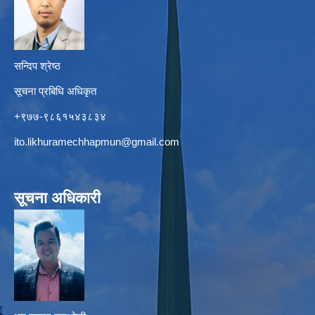
सन्दिप श्रेष्ठ
सूचना प्रबिधि अधिकृत
+९७७-९८६१५४३८३४
ito.likhuramechhapmun@gmail.com
सूचना अधिकारी