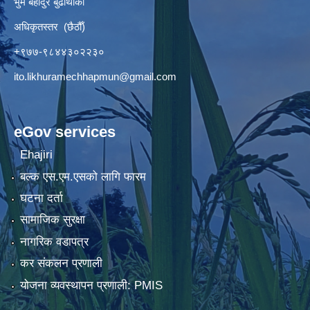
भुम बहादुर बुढाथोकी
अधिकृतस्तर (छैठौँ)
+९७७-९८४४३०२२३०
ito.likhuramechhapmun@gmail.com
eGov services
Ehajiri
बल्क एस.एम.एसको लागि फारम
घटना दर्ता
सामाजिक सुरक्षा
नागरिक वडापत्र
कर संकलन प्रणाली
योजना व्यवस्थापन प्रणाली: PMIS