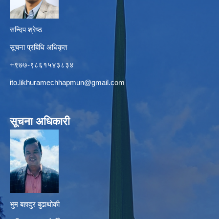
सन्दिप श्रेष्ठ
सूचना प्रबिधि अधिकृत
+९७७-९८६१५४३८३४
ito.likhuramechhapmun@gmail.com
सूचना अधिकारी
भुम बहादुर बुढाथोकी