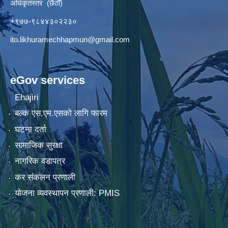
अधिकृतस्तर (छैठौँ)
+९७७-९८४४३०२२३०
ito.likhuramechhapmun@gmail.com
eGov services
Ehajiri
बल्क एस.एम.एसको लागि फारम
घटना दर्ता
सामाजिक सुरक्षा
नागरिक वडापत्र
कर संकलन प्रणाली
योजना व्यवस्थापन प्रणाली: PMIS