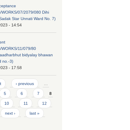
cceptance
/WORKS/07/2079/080 Dihi
adak Star Unnati Ward No. 7)
2023 - 14:54
tent
/WORKS/11/079/80
 aadharbhut bidyalay bhawan
 no.-3)
2023 - 17:58
t
‹ previous
…
5
6
7
8
10
11
12
next ›
last »