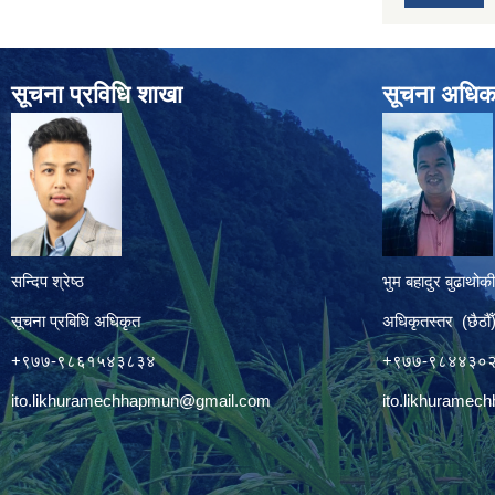
सूचना प्रविधि शाखा
सूचना अधिक
सन्दिप श्रेष्ठ
भुम बहादुर बुढाथोकी
सूचना प्रबिधि अधिकृत
अधिकृतस्तर (छैठौँ
+९७७-९८६१५४३८३४
+९७७-९८४४३०
ito.likhuramechhapmun@gmail.com
ito.likhurame