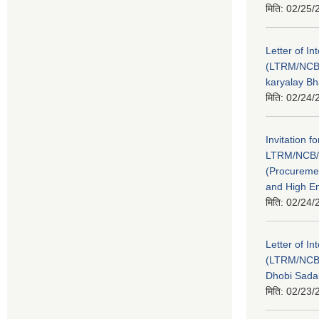
मिति:
02/25/
Letter of In
(LTRM/NCB
karyalay B
मिति:
02/24/
Invitation fo
LTRM/NCB/
(Procureme
and High E
मिति:
02/24/
Letter of In
(LTRM/NCB
Dhobi Sada
मिति:
02/23/