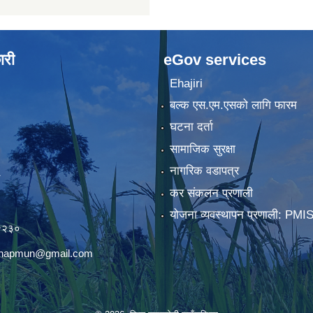
ारी
eGov services
Ehajiri
बल्क एस.एम.एसको लागि फारम
घटना दर्ता
सामाजिक सुरक्षा
नागरिक वडापत्र
कर संकलन प्रणाली
)
योजना व्यवस्थापन प्रणाली: PMI
२२३०
chhapmun@gmail.com