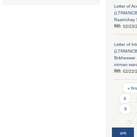
Letter of A
(LTRM/NCB
Raamchay S
मिति:
02/23/
Letter of In
(LTRM/NCB
Brikheswar
nirman ward
मिति:
02/22/
Pages
« firs
4
9
…
अन्य