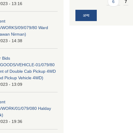
6
7
2023 - 13:16
अन्य
tent
/WORKS/09/079/80 Ward
hawan Nirman)
2023 - 14:38
r Bids
GOODS/VEHICLE-01/079/80
nt of Double Cab Pickup 4WD
nd Pickup Vehicle 4WD)
2023 - 13:09
tent
/WORK/01/079/080 Halday
k)
2023 - 19:36