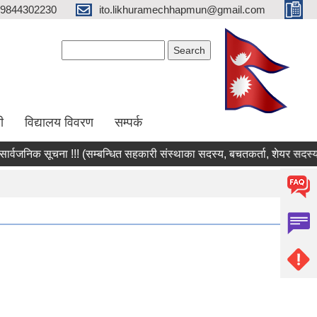
9844302230
ito.likhuramechhapmun@gmail.com
Search form
Search
ी
विद्यालय विवरण
सम्पर्क
जनिक सूचना !!! (सम्बन्धित सहकारी संस्थाका सदस्य, बचतकर्ता, शेयर सदस्य तथ