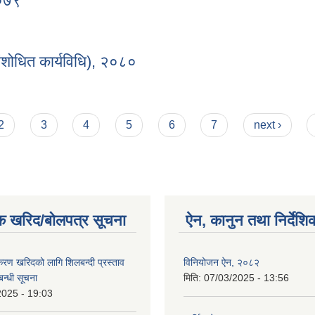
२०७९
का-२०७९
(संशोधित कार्यविधि), २०८०
ि (संशोधित कार्यविधि), २०८०
2
3
4
5
6
7
next ›
क खरिद/बोलपत्र सूचना
ऐन, कानुन तथा निर्देशि
पकरण खरिदको लागि शिलबन्दी प्रस्ताव
विनियोजन ऐन, २०८२
बन्धी सूचना
मिति:
07/03/2025 - 13:56
2025 - 19:03