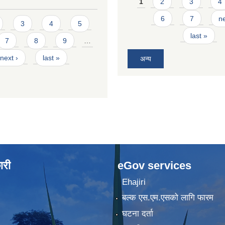
Pages
1
2
3
4
6
7
ne
3
4
5
last »
7
8
9
…
next ›
last »
अन्य
ारी
eGov services
Ehajiri
बल्क एस.एम.एसको लागि फारम
घटना दर्ता