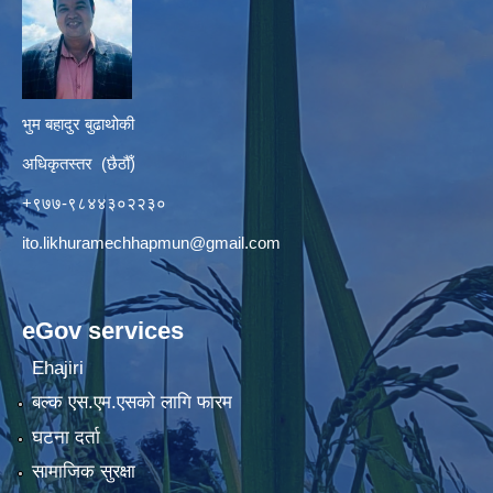
भुम बहादुर बुढाथोकी
अधिकृतस्तर (छैठौँ)
+९७७-९८४४३०२२३०
ito.likhuramechhapmun@gmail.com
eGov services
Ehajiri
बल्क एस.एम.एसको लागि फारम
घटना दर्ता
सामाजिक सुरक्षा