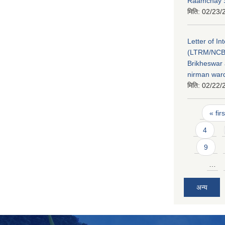
Raamchay S
मिति:
02/23/
Letter of In
(LTRM/NCB
Brikheswar
nirman ward
मिति:
02/22/
Pages
« firs
4
9
…
अन्य