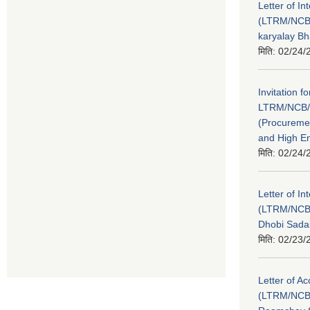
Letter of In
(LTRM/NCB
karyalay B
मिति:
02/24/
Invitation fo
LTRM/NCB/
(Procureme
and High E
मिति:
02/24/
Letter of In
(LTRM/NCB
Dhobi Sada
मिति:
02/23/
Letter of A
(LTRM/NCB