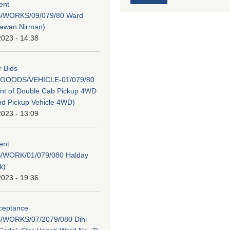
tent
/WORKS/09/079/80 Ward
hawan Nirman)
2023 - 14:38
r Bids
GOODS/VEHICLE-01/079/80
nt of Double Cab Pickup 4WD
nd Pickup Vehicle 4WD)
2023 - 13:09
tent
/WORK/01/079/080 Halday
k)
2023 - 19:36
cceptance
/WORKS/07/2079/080 Dihi