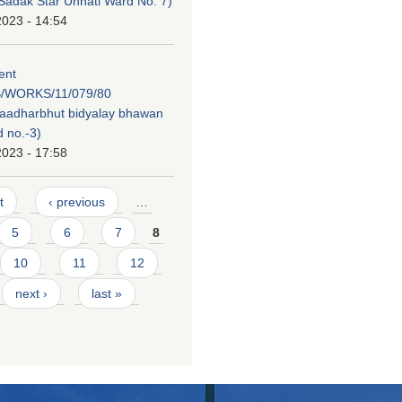
adak Star Unnati Ward No. 7)
2023 - 14:54
tent
/WORKS/11/079/80
 aadharbhut bidyalay bhawan
 no.-3)
2023 - 17:58
t
‹ previous
…
5
6
7
8
10
11
12
next ›
last »