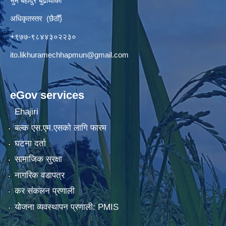
भुम बहादुर बुढाथोकी
अधिकृतस्तर (छैठौँ)
+९७७-९८४४३०२२३०
ito.likhuramechhapmun@gmail.com
eGov services
Ehajiri
बल्क एस.एम.एसको लागि फारम
घटना दर्ता
सामाजिक सुरक्षा
नागरिक वडापत्र
कर संकलन प्रणाली
योजना व्यवस्थापन प्रणाली: PMIS