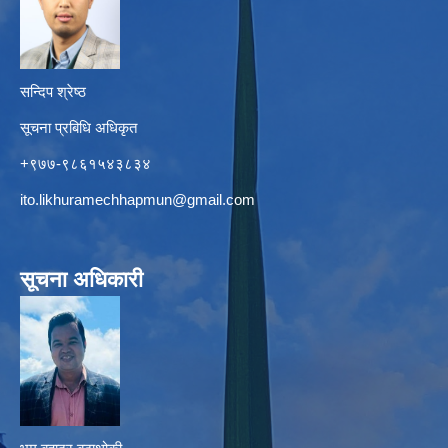
सन्दिप श्रेष्ठ
सूचना प्रबिधि अधिकृत
+९७७-९८६१५४३८३४
ito.likhuramechhapmun@gmail.com
सूचना अधिकारी