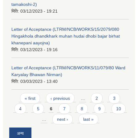
tamakoshi-2)
मिति:
03/12/2023 - 19:21
Letter of Acceptance (LTRM/NCB/WORKS/15/2079/080
Hingakhola dhandkhark muhan hudai dhobi bajar birhat
khanepani aayojna)
मिति:
03/12/2023 - 19:16
Letter of Acceptance (LTRM/NCB/WORKS/11/079/80 Ward
Karyalay Bhawan Nirman)
मिति:
03/03/2023 - 13:40
Pages
« first
‹ previous
…
2
3
4
5
6
7
8
9
10
…
next ›
last »
अन्य