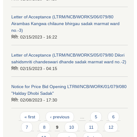
Letter of Acceptance (LTRM/NCB/WORKS/06/079/80
Airambas Kangwa chilaune bhirgau sadak marmat ward
no.-3)
मिति:
02/15/2023 - 16:22
Letter of Acceptance (LTRM/NCB/WORKS/05/079/80 Dilori
sahidsmriti chandeswari dhande sadak marmat ward no.-2)
मिति:
02/15/2023 - 04:15
Notice for Price Bid Opening LTRM/NCB/WORK/01/079/080
"Halday Dhobi Sadak"
मिति:
02/08/2023 - 17:30
Pages
« first
‹ previous
…
5
6
7
8
9
10
11
12