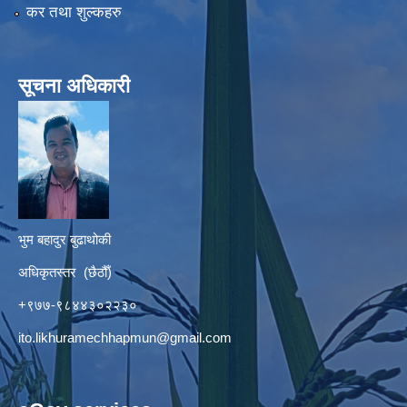
कर तथा शुल्कहरु
सूचना अधिकारी
भुम बहादुर बुढाथोकी
अधिकृतस्तर (छैठौँ)
+९७७-९८४४३०२२३०
ito.likhuramechhapmun@gmail.com