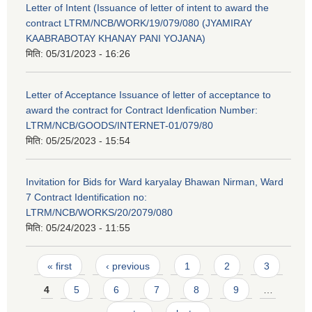
Letter of Intent (Issuance of letter of intent to award the
contract LTRM/NCB/WORK/19/079/080 (JYAMIRAY
KAABRABOTAY KHANAY PANI YOJANA)
मिति:
05/31/2023 - 16:26
Letter of Acceptance Issuance of letter of acceptance to
award the contract for Contract Idenfication Number:
LTRM/NCB/GOODS/INTERNET-01/079/80
मिति:
05/25/2023 - 15:54
Invitation for Bids for Ward karyalay Bhawan Nirman, Ward
7 Contract Identification no:
LTRM/NCB/WORKS/20/2079/080
मिति:
05/24/2023 - 11:55
Pages
« first
‹ previous
1
2
3
4
5
6
7
8
9
…