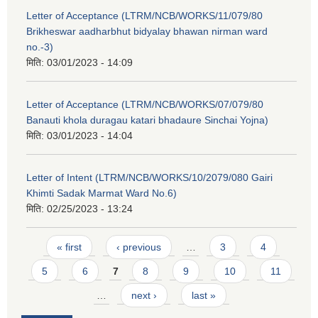
Letter of Acceptance (LTRM/NCB/WORKS/11/079/80
Brikheswar aadharbhut bidyalay bhawan nirman ward
no.-3)
मिति:
03/01/2023 - 14:09
Letter of Acceptance (LTRM/NCB/WORKS/07/079/80
Banauti khola duragau katari bhadaure Sinchai Yojna)
मिति:
03/01/2023 - 14:04
Letter of Intent (LTRM/NCB/WORKS/10/2079/080 Gairi
Khimti Sadak Marmat Ward No.6)
मिति:
02/25/2023 - 13:24
Pages
« first
‹ previous
…
3
4
5
6
7
8
9
10
11
…
next ›
last »