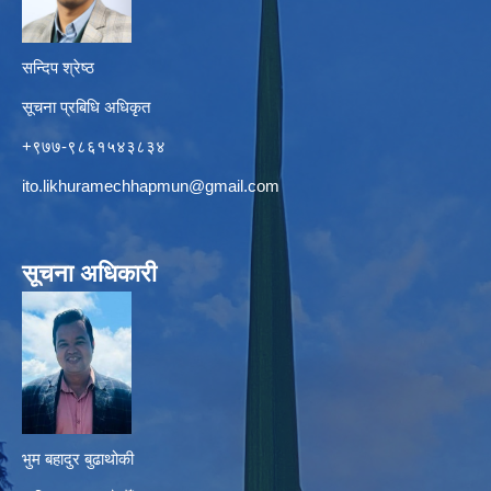
सन्दिप श्रेष्ठ
सूचना प्रबिधि अधिकृत
+९७७-९८६१५४३८३४
ito.likhuramechhapmun@gmail.com
सूचना अधिकारी
भुम बहादुर बुढाथोकी