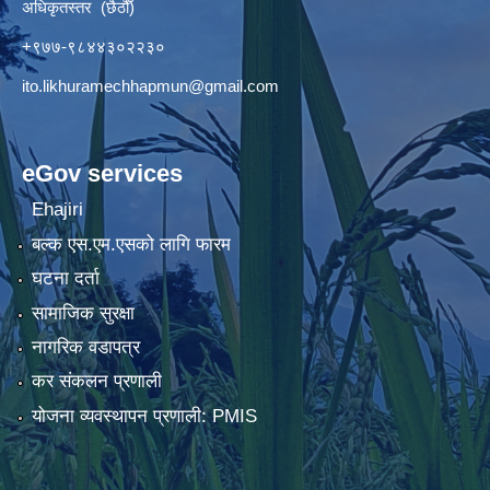
अधिकृतस्तर (छैठौँ)
+९७७-९८४४३०२२३०
ito.likhuramechhapmun@gmail.com
eGov services
Ehajiri
बल्क एस.एम.एसको लागि फारम
घटना दर्ता
सामाजिक सुरक्षा
नागरिक वडापत्र
कर संकलन प्रणाली
योजना व्यवस्थापन प्रणाली: PMIS