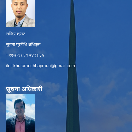
सन्दिप श्रेष्ठ
सूचना प्रबिधि अधिकृत
+९७७-९८६१५४३८३४
ito.likhuramechhapmun@gmail.com
सूचना अधिकारी