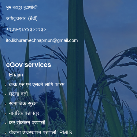
भुम बहादुर बुढाथोकी
अधिकृतस्तर (छैठौँ)
+९७७-९८४४३०२२३०
ito.likhuramechhapmun@gmail.com
eGov services
Ehajiri
बल्क एस.एम.एसको लागि फारम
घटना दर्ता
सामाजिक सुरक्षा
नागरिक वडापत्र
कर संकलन प्रणाली
योजना व्यवस्थापन प्रणाली: PMIS