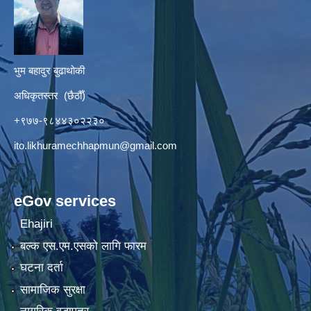
भुम बहादुर बुढाथोकी
अधिकृतस्तर (छैठौँ)
+९७७-९८४४३०२२३०
ito.likhuramechhapmun@gmail.com
eGov services
Ehajiri
बल्क एस.एम.एसको लागि फारम
घटना दर्ता
सामाजिक सुरक्षा