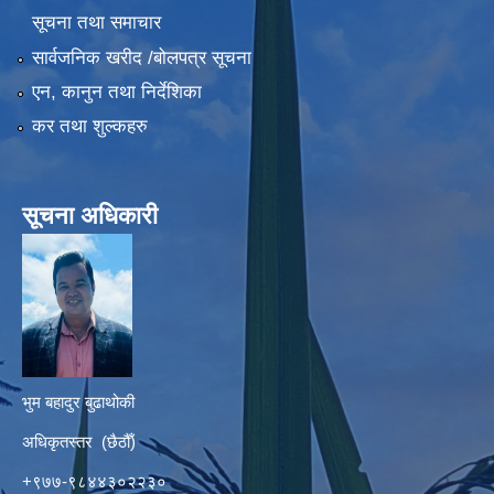
सूचना तथा समाचार
सार्वजनिक खरीद /बोलपत्र सूचना
एन, कानुन तथा निर्देशिका
कर तथा शुल्कहरु
सूचना अधिकारी
भुम बहादुर बुढाथोकी
अधिकृतस्तर (छैठौँ)
+९७७-९८४४३०२२३०