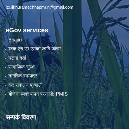
ito.likhuramechhapmun@gmail.com
eGov services
Ehajiri
बल्क एस.एम.एसको लागि फारम
घटना दर्ता
सामाजिक सुरक्षा
नागरिक वडापत्र
कर संकलन प्रणाली
योजना व्यवस्थापन प्रणाली: PMIS
सम्पर्क विवरण