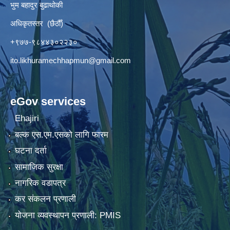
भुम बहादुर बुढाथोकी
अधिकृतस्तर (छैठौँ)
+९७७-९८४४३०२२३०
ito.likhuramechhapmun@gmail.com
eGov services
Ehajiri
बल्क एस.एम.एसको लागि फारम
घटना दर्ता
सामाजिक सुरक्षा
नागरिक वडापत्र
कर संकलन प्रणाली
योजना व्यवस्थापन प्रणाली: PMIS