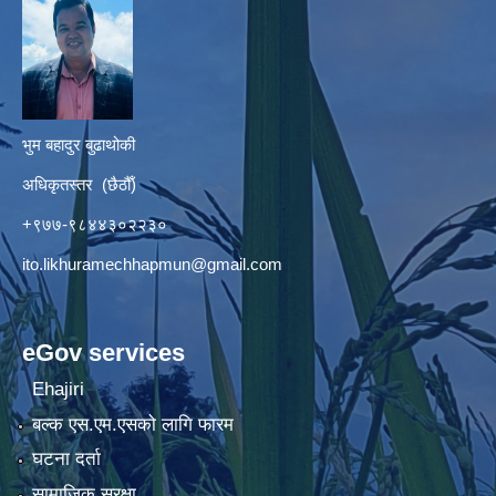
भुम बहादुर बुढाथोकी
अधिकृतस्तर (छैठौँ)
+९७७-९८४४३०२२३०
ito.likhuramechhapmun@gmail.com
eGov services
Ehajiri
बल्क एस.एम.एसको लागि फारम
घटना दर्ता
सामाजिक सुरक्षा