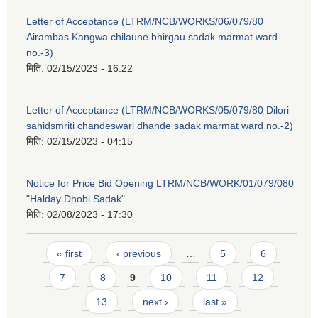
Letter of Acceptance (LTRM/NCB/WORKS/06/079/80
Airambas Kangwa chilaune bhirgau sadak marmat ward
no.-3)
मिति:
02/15/2023 - 16:22
Letter of Acceptance (LTRM/NCB/WORKS/05/079/80 Dilori
sahidsmriti chandeswari dhande sadak marmat ward no.-2)
मिति:
02/15/2023 - 04:15
Notice for Price Bid Opening LTRM/NCB/WORK/01/079/080
"Halday Dhobi Sadak"
मिति:
02/08/2023 - 17:30
Pages
« first
‹ previous
…
5
6
7
8
9
10
11
12
13
next ›
last »