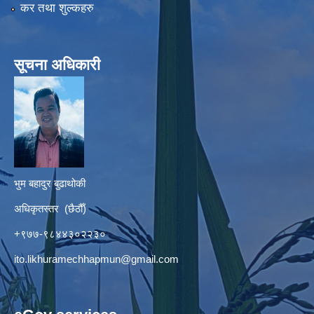
कर तथा शुल्कहरु
सूचना अधिकारी
भुम बहादुर बुढाथोकी
अधिकृतस्तर (छैठौँ)
+९७७-९८४४३०२२३०
ito.likhuramechhapmun@gmail.com