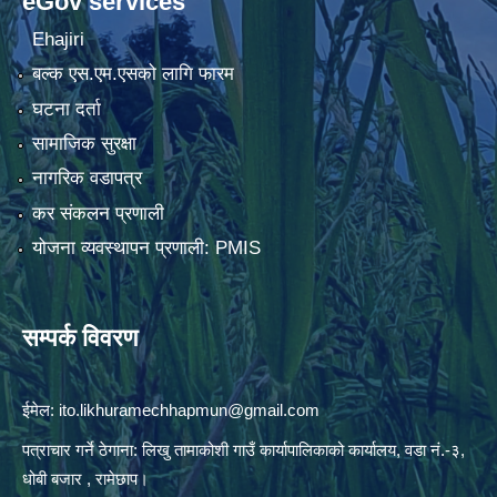
eGov services
Ehajiri
बल्क एस.एम.एसको लागि फारम
घटना दर्ता
सामाजिक सुरक्षा
नागरिक वडापत्र
कर संकलन प्रणाली
योजना व्यवस्थापन प्रणाली: PMIS
सम्पर्क विवरण
ईमेल:
ito.likhuramechhapmun@gmail.com
पत्राचार गर्ने ठेगाना: लिखु तामाकोशी गाउँ कार्यापालिकाको कार्यालय, वडा नं.-३,
धोबी बजार , रामेछाप।