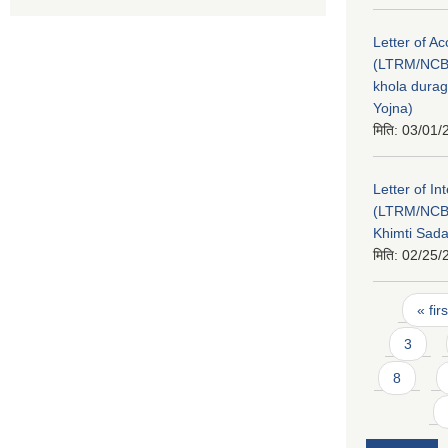
Letter of A
(LTRM/NCB
khola durag
Yojna)
मिति:
03/01/
Letter of In
(LTRM/NCB
Khimti Sad
मिति:
02/25/
Pages
« firs
3
8