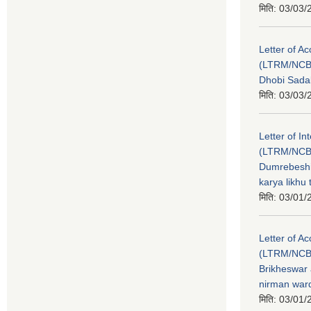
मिति:
03/03/
Letter of A
(LTRM/NCB
Dhobi Sada
मिति:
03/03/
Letter of In
(LTRM/NCB
Dumrebeshi
karya likhu
मिति:
03/01/
Letter of A
(LTRM/NCB
Brikheswar
nirman ward
मिति:
03/01/