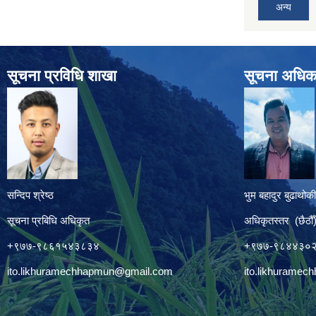
अन्य
सूचना प्रविधि शाखा
सूचना अधिक
सन्दिप श्रेष्ठ
भुम बहादुर बुढाथोकी
सूचना प्रबिधि अधिकृत
अधिकृतस्तर (छैठौँ
+९७७-९८६१५४३८३४
+९७७-९८४४३०
ito.likhuramechhapmun@gmail.com
ito.likhurame