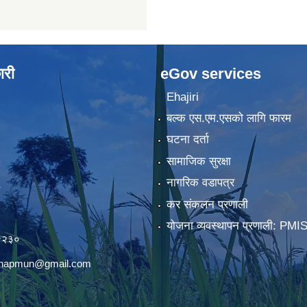
ारी
eGov services
Ehajiri
बल्क एस.एम.एसको लागि फारम
घटना दर्ता
सामाजिक सुरक्षा
नागरिक वडापत्र
कर संकलन प्रणाली
)
योजना व्यवस्थापन प्रणाली: PMI
२२३०
chhapmun@gmail.com