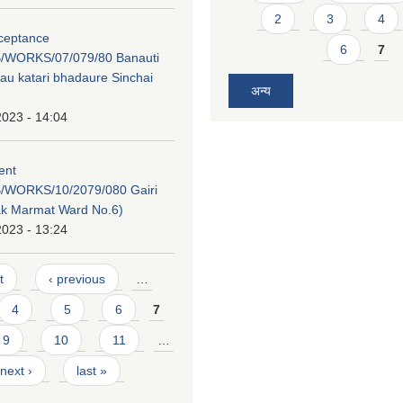
2
3
4
cceptance
6
7
/WORKS/07/079/80 Banauti
au katari bhadaure Sinchai
अन्य
2023 - 14:04
tent
/WORKS/10/2079/080 Gairi
ak Marmat Ward No.6)
2023 - 13:24
t
‹ previous
…
4
5
6
7
9
10
11
…
next ›
last »