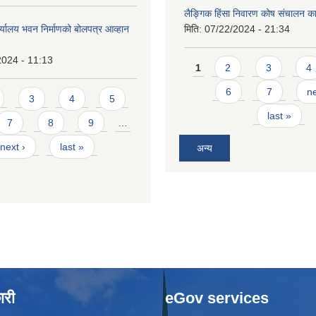
लैङ्गिक हिंसा निवारण कोष संचालन का
र्यालय भवन निर्माणको बोलपत्र आव्हान
मिति:
07/22/2024 - 21:34
2024 - 11:13
Pages
1
2
3
4
6
7
ne
3
4
5
last »
7
8
9
…
next ›
last »
अन्य
ारी
eGov services