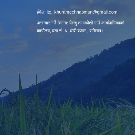
ईमेल:
ito.likhuramechhapmun@gmail.com
पत्राचार गर्ने ठेगाना: लिखु तामाकोशी गाउँ कार्यापालिकाको
कार्यालय, वडा नं.-३, धोबी बजार , रामेछाप।
S