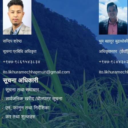
सन्दिप श्रेष्ठ
भुम बहादुर बुढाथोकी
सूचना प्रबिधि अधिकृत
अधिकृतस्तर (छैठौँ
+९७७-९८६१५४३८३४
+९७७-९८४४३०
ito.likhuramechhapmun@gmail.com
ito.likhurame
सूचना अधिकारी
सूचना तथा समाचार
सार्वजनिक खरीद /बोलपत्र सूचना
एन, कानुन तथा निर्देशिका
कर तथा शुल्कहरु