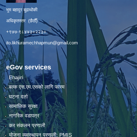
भुम बहादुर बुढाथोकी
अधिकृतस्तर (छैठौँ)
+९७७-९८४४३०२२३०
ito.likhuramechhapmun@gmail.com
eGov services
Ehajiri
बल्क एस.एम.एसको लागि फारम
घटना दर्ता
सामाजिक सुरक्षा
नागरिक वडापत्र
कर संकलन प्रणाली
योजना व्यवस्थापन प्रणाली: PMIS