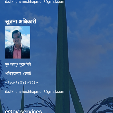
ito.likhuramechhapmun@gmail.com
सूचना अधिकारी
भुम बहादुर बुढाथोकी
अधिकृतस्तर (छैठौँ)
+९७७-९८४४३०२२३०
ito.likhuramechhapmun@gmail.com
eGov services