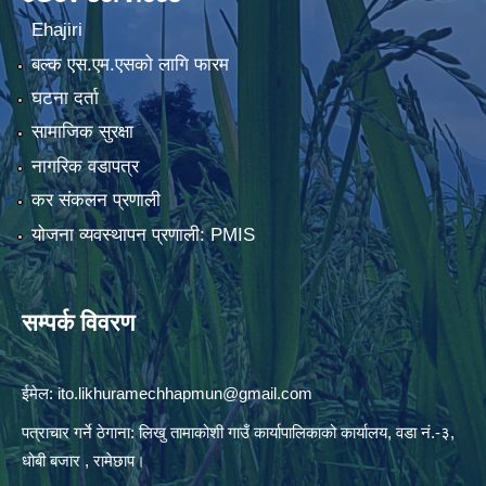
Ehajiri
बल्क एस.एम.एसको लागि फारम
घटना दर्ता
सामाजिक सुरक्षा
नागरिक वडापत्र
कर संकलन प्रणाली
योजना व्यवस्थापन प्रणाली: PMIS
सम्पर्क विवरण
ईमेल:
ito.likhuramechhapmun@gmail.com
पत्राचार गर्ने ठेगाना: लिखु तामाकोशी गाउँ कार्यापालिकाको कार्यालय, वडा नं.-३,
धोबी बजार , रामेछाप।