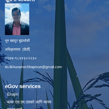
भुम बहादुर बुढाथोकी
अधिकृतस्तर (छैठौँ)
+९७७-९८४४३०२२३०
ito.likhuramechhapmun@gmail.com
eGov services
Ehajiri
बल्क एस.एम.एसको लागि फारम