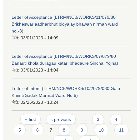
Letter of Acceptance (LTRM/NCB/WORKS/11/079/80
Brikheswar aadharbhut bidyalay bhawan nirman ward
no.-3)
मिति:
03/01/2023 - 14:09
Letter of Acceptance (LTRM/NCB/WORKS/07/079/80
Banauti khola duragau katari bhadaure Sinchai Yojna)
मिति:
03/01/2023 - 14:04
Letter of Intent (LTRM/NCB/WORKS/10/2079/080 Gairi
Khimti Sadak Marmat Ward No.6)
मिति:
02/25/2023 - 13:24
Pages
« first
‹ previous
…
3
4
5
6
7
8
9
10
11