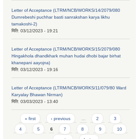
Letter of Acceptance (LTRM/NCB/WORKS/14/2079/080
Dumrebeshi puchhar basti sanrakshan karya likhu
tamakoshi-2)
मिति:
03/12/2023 - 19:21
Letter of Acceptance (LTRM/NCB/WORKS/15/2079/080
Hingakhola dhandkhark muhan hudai dhobi bajar birhat
khanepani aayojna)
मिति:
03/12/2023 - 19:16
Letter of Acceptance (LTRM/NCB/WORKS/11/079/80 Ward
Karyalay Bhawan Nirman)
मिति:
03/03/2023 - 13:40
Pages
« first
‹ previous
…
2
3
4
5
6
7
8
9
10