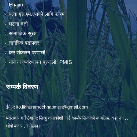
Ehajiri
बल्क एस.एम.एसको लागि फारम
घटना दर्ता
सामाजिक सुरक्षा
नागरिक वडापत्र
कर संकलन प्रणाली
योजना व्यवस्थापन प्रणाली: PMIS
सम्पर्क विवरण
ईमेल:
ito.likhuramechhapmun@gmail.com
पत्राचार गर्ने ठेगाना: लिखु तामाकोशी गाउँ कार्यापालिकाको कार्यालय, वडा नं.-३,
धोबी बजार , रामेछाप।