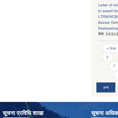
Letter of In
to award th
LTRM/NCB/
Bazaar Dek
Kaalopatray
मिति:
03/31/
Pages
« first
2
7
अन्य
सूचना प्रविधि शाखा
सूचना अधिक