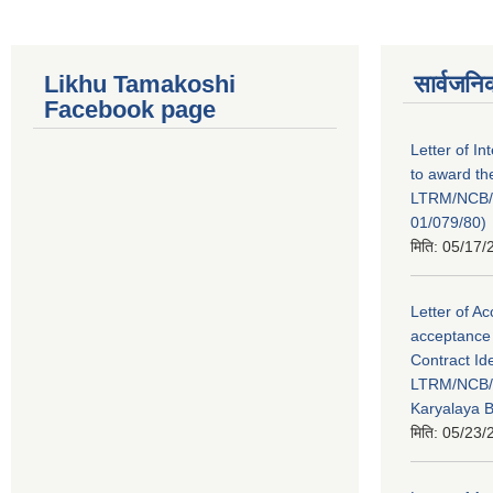
Likhu Tamakoshi
सार्वजनि
Facebook page
Letter of In
to award th
LTRM/NCB
01/079/80)
मिति:
05/17/
Letter of Ac
acceptance 
Contract Id
LTRM/NCB/
Karyalaya 
मिति:
05/23/