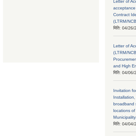
Letter of Ac
acceptance 
Contract Id
(LTRM/NCB
मिति:
04/26/
Letter of A
(LTRM/NCB
Procuremen
and High En
मिति:
04/06/
Invitation f
Installatio
broadband s
locations o
Municipality
मिति:
04/04/