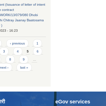
tent (Issuance of letter of intent
e contract
WORK/13/079/080 Dhobi
hi Chitray Jaanay Baatosama
 )
2023 - 16:23
‹ previous
1
3
4
5
6
8
9
…
next ›
last »
ारी
eGov services