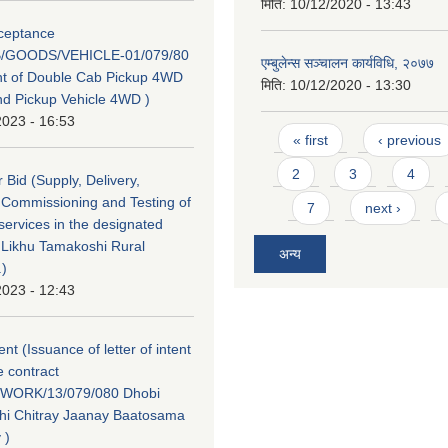
मिति:
10/12/2020 - 13:43
cceptance
/GOODS/VEHICLE-01/079/80
एम्बुलेन्स सञ्चालन कार्यविधि, २०७७
t of Double Cab Pickup 4WD
मिति:
10/12/2020 - 13:30
d Pickup Vehicle 4WD )
2023 - 16:53
Pages
« first
‹ previous
2
3
4
or Bid (Supply, Delivery,
n, Commissioning and Testing of
7
next ›
ervices in the designated
f Likhu Tamakoshi Rural
अन्य
.)
2023 - 12:43
tent (Issuance of letter of intent
e contract
WORK/13/079/080 Dhobi
hi Chitray Jaanay Baatosama
 )