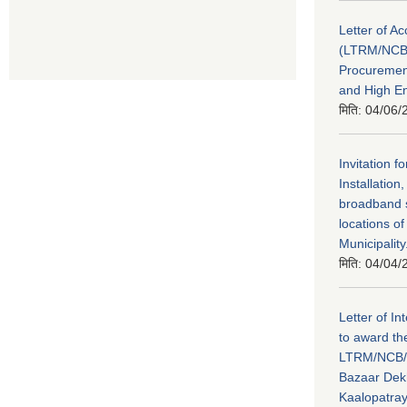
Letter of A
(LTRM/NCB
Procuremen
and High En
मिति:
04/06/
Invitation f
Installatio
broadband s
locations o
Municipality
मिति:
04/04/
Letter of In
to award th
LTRM/NCB/
Bazaar Dek
Kaalopatray