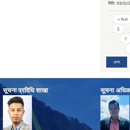
मिति:
03/31/
Pages
« first
2
7
अन्य
सूचना प्रविधि शाखा
सूचना अधिक