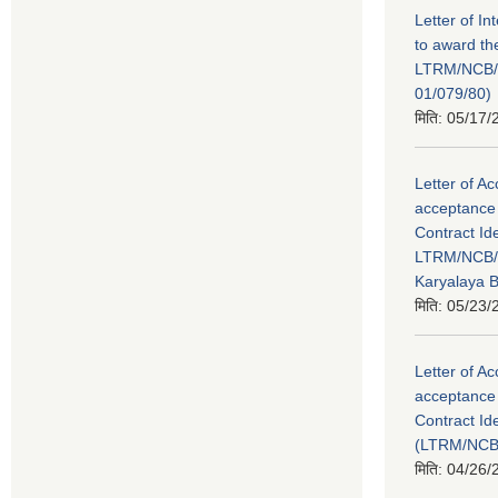
Letter of In
to award th
LTRM/NCB
01/079/80)
मिति:
05/17/
Letter of Ac
acceptance 
Contract Id
LTRM/NCB/
Karyalaya 
मिति:
05/23/
Letter of Ac
acceptance 
Contract Id
(LTRM/NCB
मिति:
04/26/