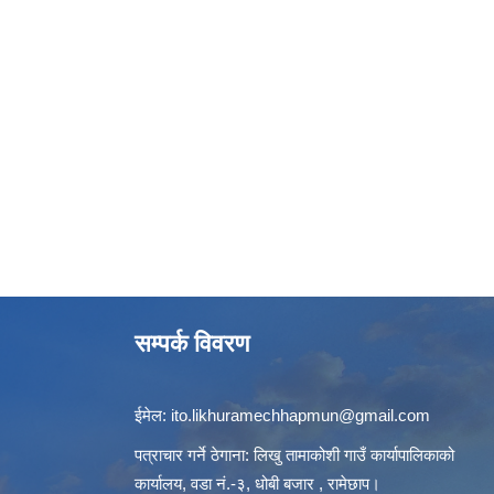
सम्पर्क विवरण
ईमेल:
ito.likhuramechhapmun@gmail.com
पत्राचार गर्ने ठेगाना: लिखु तामाकोशी गाउँ कार्यापालिकाको
कार्यालय, वडा नं.-३, धोबी बजार , रामेछाप।