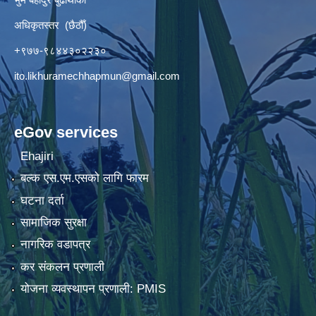
अधिकृतस्तर (छैठौँ)
+९७७-९८४४३०२२३०
ito.likhuramechhapmun@gmail.com
eGov services
Ehajiri
बल्क एस.एम.एसको लागि फारम
घटना दर्ता
सामाजिक सुरक्षा
नागरिक वडापत्र
कर संकलन प्रणाली
योजना व्यवस्थापन प्रणाली: PMIS