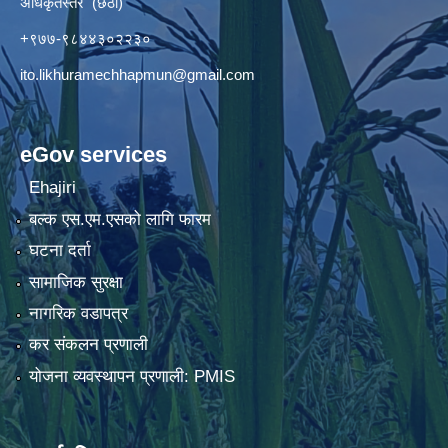
अधिकृतस्तर (छैठौँ)
+९७७-९८४४३०२२३०
ito.likhuramechhapmun@gmail.com
eGov services
Ehajiri
बल्क एस.एम.एसको लागि फारम
घटना दर्ता
सामाजिक सुरक्षा
नागरिक वडापत्र
कर संकलन प्रणाली
योजना व्यवस्थापन प्रणाली: PMIS