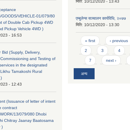
मिति:
10/12/2020 - 13:43
cceptance
/GOODS/VEHICLE-01/079/80
एम्बुलेन्स सञ्चालन कार्यविधि, २०७७
t of Double Cab Pickup 4WD
मिति:
10/12/2020 - 13:30
d Pickup Vehicle 4WD )
2023 - 16:53
Pages
« first
‹ previous
2
3
4
or Bid (Supply, Delivery,
n, Commissioning and Testing of
7
next ›
ervices in the designated
f Likhu Tamakoshi Rural
अन्य
.)
2023 - 12:43
tent (Issuance of letter of intent
e contract
WORK/13/079/080 Dhobi
hi Chitray Jaanay Baatosama
 )