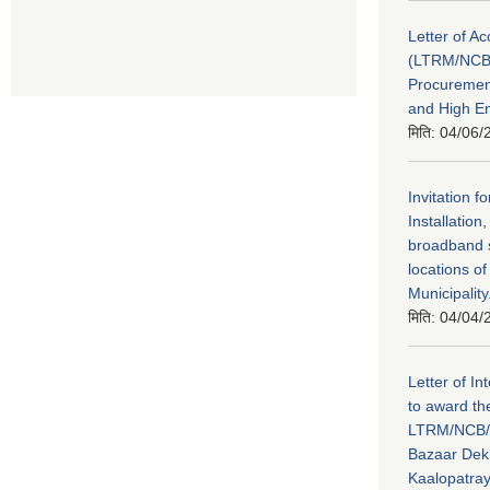
Letter of A
(LTRM/NCB
Procuremen
and High En
मिति:
04/06/
Invitation f
Installatio
broadband s
locations o
Municipality
मिति:
04/04/
Letter of In
to award th
LTRM/NCB/
Bazaar Dek
Kaalopatray