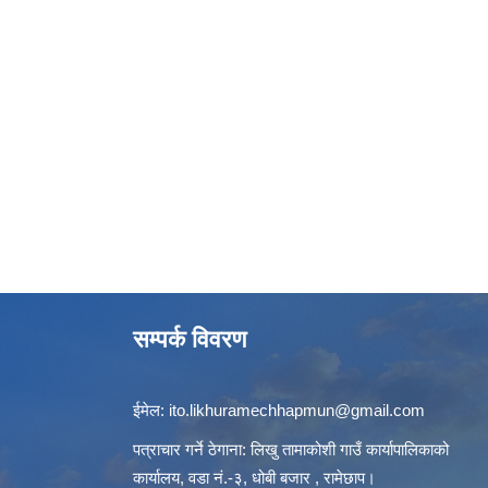
सम्पर्क विवरण
ईमेल:
ito.likhuramechhapmun@gmail.com
पत्राचार गर्ने ठेगाना: लिखु तामाकोशी गाउँ कार्यापालिकाको
कार्यालय, वडा नं.-३, धोबी बजार , रामेछाप।