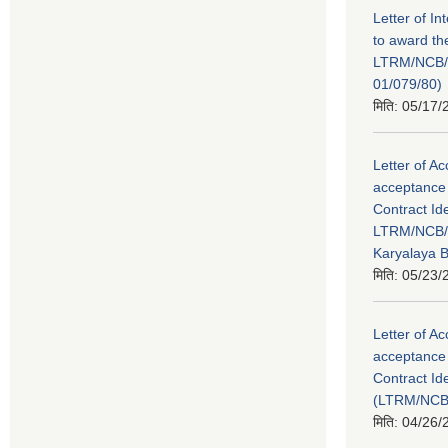
Letter of In
to award th
LTRM/NCB
01/079/80)
मिति:
05/17/
Letter of Ac
acceptance 
Contract Id
LTRM/NCB/
Karyalaya 
मिति:
05/23/
Letter of Ac
acceptance 
Contract Id
(LTRM/NCB
मिति:
04/26/