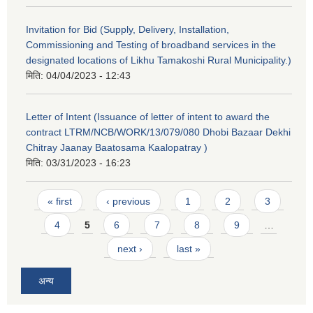
Invitation for Bid (Supply, Delivery, Installation,
Commissioning and Testing of broadband services in the
designated locations of Likhu Tamakoshi Rural Municipality.)
मिति:
04/04/2023 - 12:43
Letter of Intent (Issuance of letter of intent to award the
contract LTRM/NCB/WORK/13/079/080 Dhobi Bazaar Dekhi
Chitray Jaanay Baatosama Kaalopatray )
मिति:
03/31/2023 - 16:23
Pages
« first
‹ previous
1
2
3
4
5
6
7
8
9
…
next ›
last »
अन्य