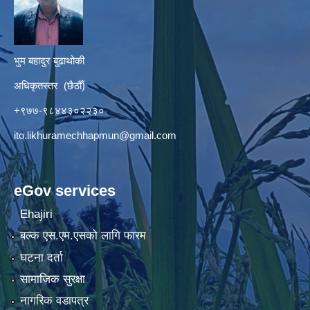
भुम बहादुर बुढाथोकी
अधिकृतस्तर (छैठौँ)
+९७७-९८४४३०२२३०
ito.likhuramechhapmun@gmail.com
eGov services
Ehajiri
बल्क एस.एम.एसको लागि फारम
घटना दर्ता
सामाजिक सुरक्षा
नागरिक वडापत्र