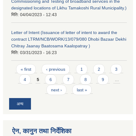
Commissioning and Testing of broadband services in the
designated locations of Likhu Tamakoshi Rural Municipality.)
मिति:
04/04/2023 - 12:43
Letter of Intent (Issuance of letter of intent to award the
contract LTRM/NCB/WORK/13/079/080 Dhobi Bazaar Dekhi
Chitray Jaanay Baatosama Kaalopatray )
मिति:
03/31/2023 - 16:23
Pages
« first
‹ previous
1
2
3
4
5
6
7
8
9
…
next ›
last »
अन्य
ऐन, कानुन तथा निर्देशिका