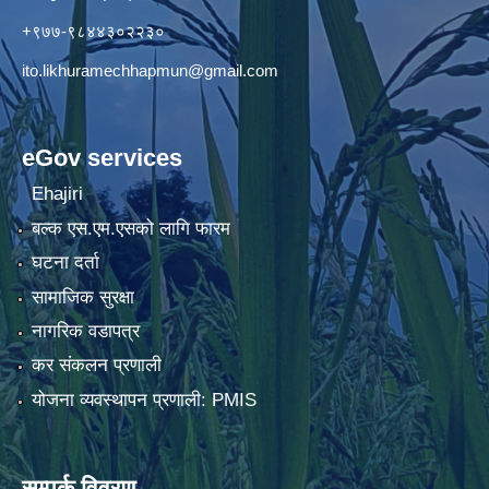
+९७७-९८४४३०२२३०
ito.likhuramechhapmun@gmail.com
eGov services
Ehajiri
बल्क एस.एम.एसको लागि फारम
घटना दर्ता
सामाजिक सुरक्षा
नागरिक वडापत्र
कर संकलन प्रणाली
योजना व्यवस्थापन प्रणाली: PMIS
सम्पर्क विवरण