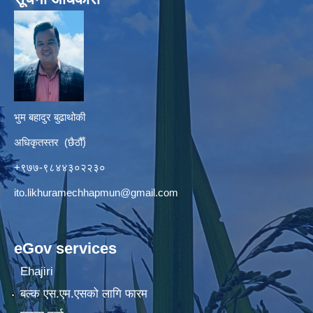
भुम बहादुर बुढाथोकी
अधिकृतस्तर (छैठौँ)
+९७७-९८४४३०२२३०
ito.likhuramechhapmun@gmail.com
eGov services
Ehajiri
बल्क एस.एम.एसको लागि फारम