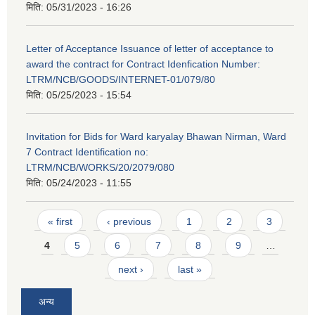
मिति:
05/31/2023 - 16:26
Letter of Acceptance Issuance of letter of acceptance to
award the contract for Contract Idenfication Number:
LTRM/NCB/GOODS/INTERNET-01/079/80
मिति:
05/25/2023 - 15:54
Invitation for Bids for Ward karyalay Bhawan Nirman, Ward
7 Contract Identification no:
LTRM/NCB/WORKS/20/2079/080
मिति:
05/24/2023 - 11:55
Pages
« first
‹ previous
1
2
3
4
5
6
7
8
9
…
next ›
last »
अन्य