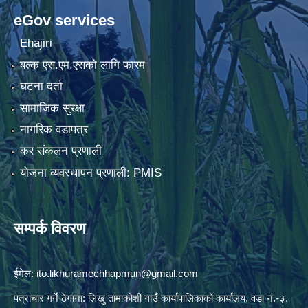
eGov services
Ehajiri
बल्क एस.एम.एसको लागि फारम
घटना दर्ता
सामाजिक सुरक्षा
नागरिक वडापत्र
कर संकलन प्रणाली
योजना व्यवस्थापन प्रणाली: PMIS
सम्पर्क विवरण
ईमेल:
ito.likhuramechhapmun@gmail.com
पत्राचार गर्ने ठेगाना: लिखु तामाकोशी गाउँ कार्यापालिकाको कार्यालय, वडा नं.-३,