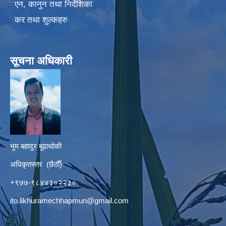
एन, कानुन तथा निर्देशिका
कर तथा शुल्कहरु
सूचना अधिकारी
भुम बहादुर बुढाथोकी
अधिकृतस्तर (छैठौँ)
+९७७-९८४४३०२२३०
ito.likhuramechhapmun@gmail.com