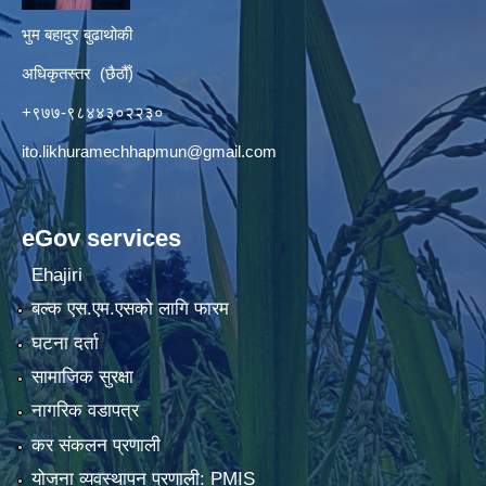
भुम बहादुर बुढाथोकी
अधिकृतस्तर (छैठौँ)
+९७७-९८४४३०२२३०
ito.likhuramechhapmun@gmail.com
eGov services
Ehajiri
बल्क एस.एम.एसको लागि फारम
घटना दर्ता
सामाजिक सुरक्षा
नागरिक वडापत्र
कर संकलन प्रणाली
योजना व्यवस्थापन प्रणाली: PMIS