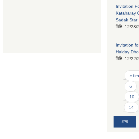
Invitation 
Kataharay 
Sadak Star 
मिति:
12/23/
Invitation f
Halday Dho
मिति:
12/22/
Pages
« firs
6
10
14
अन्य