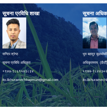
सूचना प्रविधि शाखा
सूचना अधिक
सन्दिप श्रेष्ठ
भुम बहादुर बुढाथोकी
सूचना प्रबिधि अधिकृत
अधिकृतस्तर (छैठौँ
+९७७-९८६१५४३८३४
+९७७-९८४४३०
ito.likhuramechhapmun@gmail.com
ito.likhurame