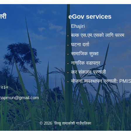
ारी
eGov services
Ehajiri
बल्क एस.एम.एसको लागि फारम
घटना दर्ता
सामाजिक सुरक्षा
नागरिक वडापत्र
कर संकलन प्रणाली
)
योजना व्यवस्थापन प्रणाली: PMI
२२३०
chhapmun@gmail.com
© 2026 लिखु तामाकोशी गाउँपालिका