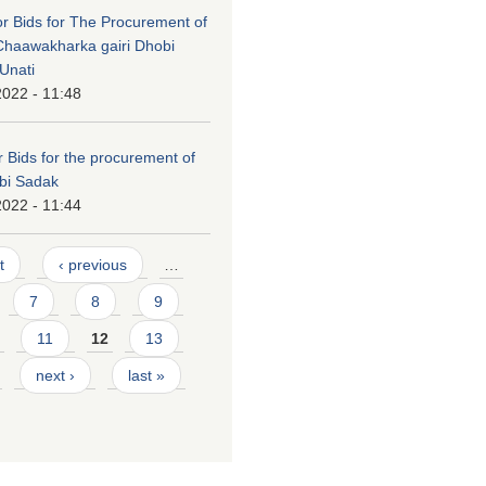
For Bids for The Procurement of
Chaawakharka gairi Dhobi
Unati
2022 - 11:48
or Bids for the procurement of
bi Sadak
2022 - 11:44
t
‹ previous
…
7
8
9
11
12
13
next ›
last »