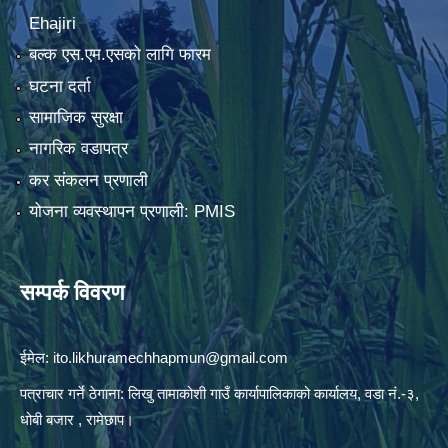
Ehajiri
बल्क एस.एम.एसको लागि फारम
घटना दर्ता
सामाजिक सुरक्षा
नागरिक वडापत्र
कर संकलन प्रणाली
योजना व्यवस्थापन प्रणाली: PMIS
सम्पर्क विवरण
ईमेल:
ito.likhuramechhapmun@gmail.com
पत्राचार गर्ने ठेगाना: लिखु तामाकोशी गाउँ कार्यापालिकाको कार्यालय, वडा नं.-३,
धोबी बजार , रामेछाप।