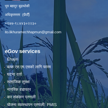
भुम बहादुर बुढाथोकी
अधिकृतस्तर (छैठौँ)
+९७७-९८४४३०२२३०
ito.likhuramechhapmun@gmail.com
eGov services
Ehajiri
बल्क एस.एम.एसको लागि फारम
घटना दर्ता
सामाजिक सुरक्षा
नागरिक वडापत्र
कर संकलन प्रणाली
योजना व्यवस्थापन प्रणाली: PMIS