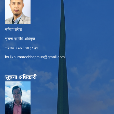
सन्दिप श्रेष्ठ
सूचना प्रबिधि अधिकृत
+९७७-९८६१५४३८३४
ito.likhuramechhapmun@gmail.com
सूचना अधिकारी