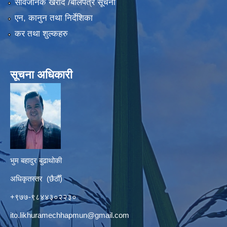
सार्वजनिक खरीद /बोलपत्र सूचना
एन, कानुन तथा निर्देशिका
कर तथा शुल्कहरु
सूचना अधिकारी
भुम बहादुर बुढाथोकी
अधिकृतस्तर (छैठौँ)
+९७७-९८४४३०२२३०
ito.likhuramechhapmun@gmail.com