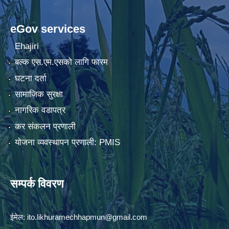
eGov services
Ehajiri
बल्क एस.एम.एसको लागि फारम
घटना दर्ता
सामाजिक सुरक्षा
नागरिक वडापत्र
कर संकलन प्रणाली
योजना व्यवस्थापन प्रणाली: PMIS
सम्पर्क विवरण
ईमेल:
ito.likhuramechhapmun@gmail.com