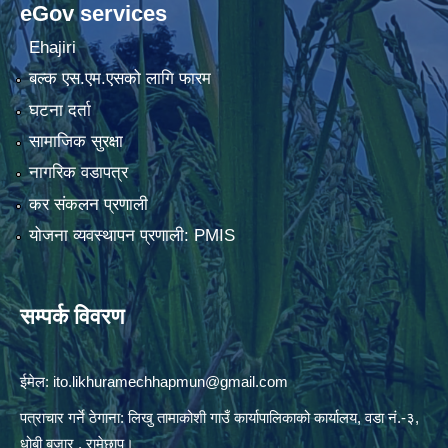
eGov services
Ehajiri
बल्क एस.एम.एसको लागि फारम
घटना दर्ता
सामाजिक सुरक्षा
नागरिक वडापत्र
कर संकलन प्रणाली
योजना व्यवस्थापन प्रणाली: PMIS
सम्पर्क विवरण
ईमेल:
ito.likhuramechhapmun@gmail.com
पत्राचार गर्ने ठेगाना: लिखु तामाकोशी गाउँ कार्यापालिकाको कार्यालय, वडा नं.-३,
धोबी बजार , रामेछाप।