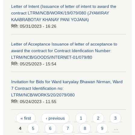
Letter of Intent (Issuance of letter of intent to award the
contract LTRM/NCB/WORK/19/079/080 (JYAMIRAY
KAABRABOTAY KHANAY PANI YOJANA)
मिति:
05/31/2023 - 16:26
Letter of Acceptance Issuance of letter of acceptance to
award the contract for Contract Idenfication Number:
LTRM/NCB/GOODS/INTERNET-01/079/80
मिति:
05/25/2023 - 15:54
Invitation for Bids for Ward karyalay Bhawan Nirman, Ward
7 Contract Identification no:
LTRM/NCB/WORKS/20/2079/080
मिति:
05/24/2023 - 11:55
Pages
« first
‹ previous
1
2
3
4
5
6
7
8
9
…