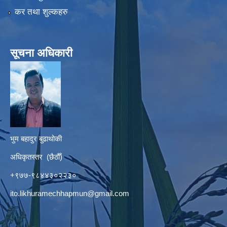
कर तथा शुल्कहरु
सूचना अधिकारी
भुम बहादुर बुढाथोकी
अधिकृतस्तर (छैठौँ)
+९७७-९८४४३०२२३०
ito.likhuramechhapmun@gmail.com