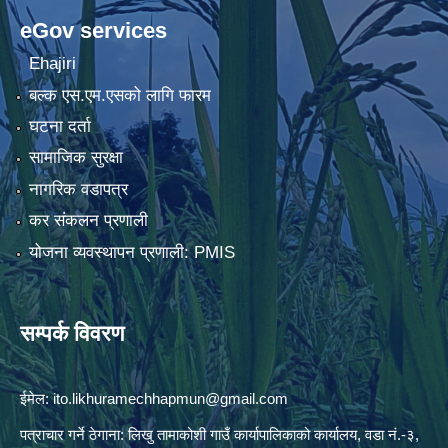
eGov services
Ehajiri
बल्क एस.एम.एसको लागि फारम
घटना दर्ता
सामाजिक सुरक्षा
नागरिक वडापत्र
कर संकलन प्रणाली
योजना व्यवस्थापन प्रणाली: PMIS
सम्पर्क विवरण
ईमेल:
ito.likhuramechhapmun@gmail.com
पत्राचार गर्ने ठेगाना: लिखु तामाकोशी गाउँ कार्यापालिकाको कार्यालय, वडा नं.-३,