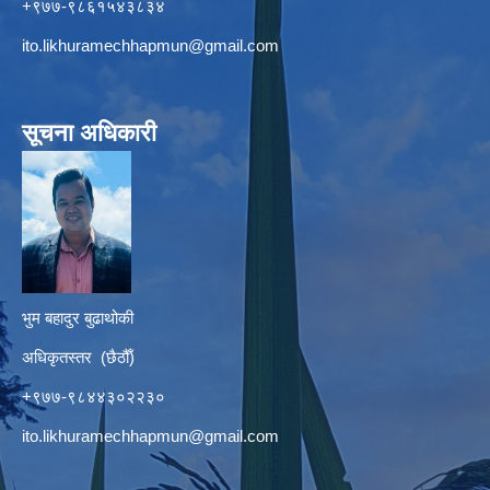
+९७७-९८६१५४३८३४
ito.likhuramechhapmun@gmail.com
सूचना अधिकारी
भुम बहादुर बुढाथोकी
अधिकृतस्तर (छैठौँ)
+९७७-९८४४३०२२३०
ito.likhuramechhapmun@gmail.com